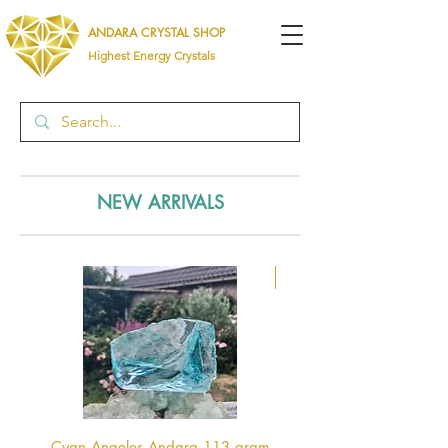
ANDARA CRYSTAL SHOP
Highest Energy Crystals
NEW ARRIVALS
ormus bolletjes
Cyan Angeles Andara 113 gram
Multi Colour Andara 1