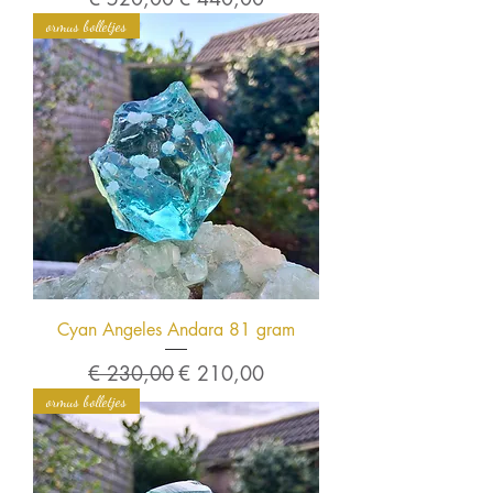
ormus bolletjes
Cyan Angeles Andara 81 gram
Normale prijs
Verkoopprijs
€ 230,00
€ 210,00
ormus bolletjes