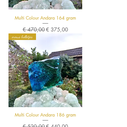
Multi Colour Andara 164 gram
Normale prijs
Verkoopprijs
€ 470,00
€ 375,00
ormus bolletjes
Multi Colour Andara 186 gram
Normale prijs
Verkoopprijs
€ 520,00
€ 440,00