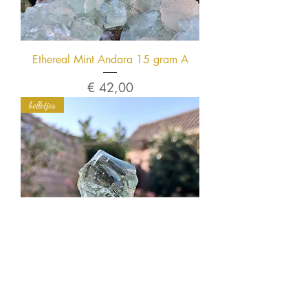
Ethereal Mint Andara 15 gram A
Prijs
€ 42,00
belletjes
Ethereal Mint Andara 14 gram A