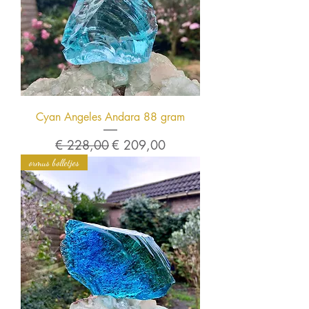
Cyan Angeles Andara 88 gram
Normale prijs
Verkoopprijs
€ 228,00
€ 209,00
ormus bolletjes