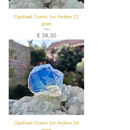
Opalised Cosmic Ice Andara 22
gram
Prijs
€ 58,50
Opalised Cosmic Ice Andara 24
gram