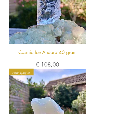
Cosmic Ice Andara 40 gram
Prijs
€ 108,00
semi opaque