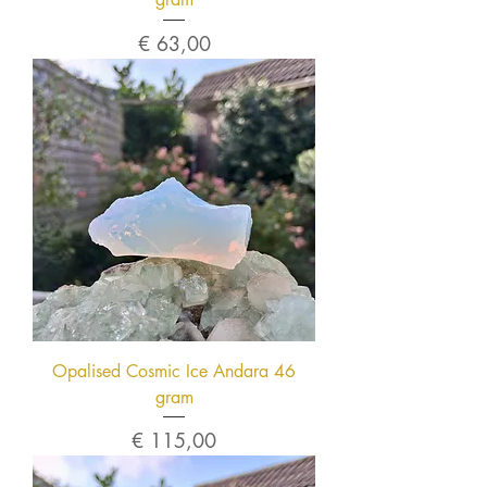
Prijs
€ 63,00
Opalised Cosmic Ice Andara 46
gram
Prijs
€ 115,00