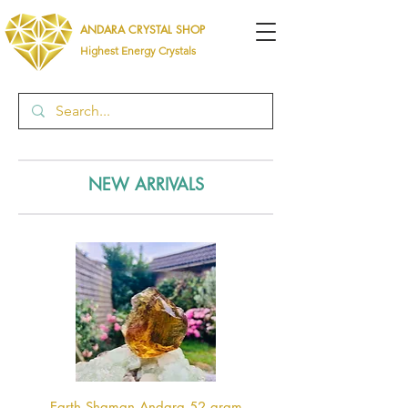
ANDARA CRYSTAL SHOP
Highest Energy Crystals
NEW ARRIVALS
Earth Shaman Andara 52 gram
Earth Shaman Andara 