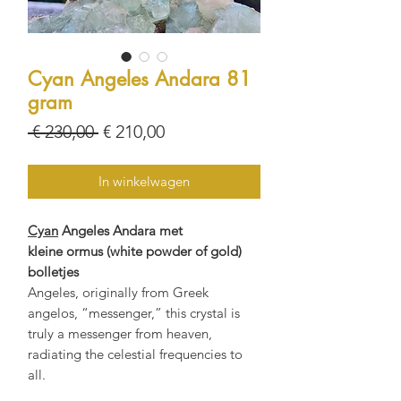
Cyan Angeles Andara 81
gram
Normale
Verkoopprijs
 € 230,00 
€ 210,00
prijs
In winkelwagen
Cyan
Angeles Andara met
kleine ormus (white powder of gold)
bolletjes
Angeles, originally from Greek
angelos, “messenger,” this crystal is
truly a messenger from heaven,
radiating the celestial frequencies to
all.