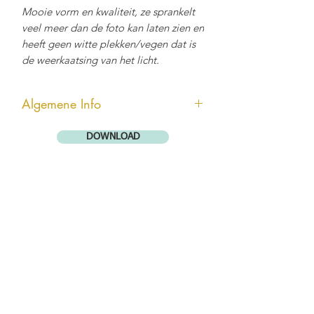
Mooie vorm en kwaliteit, ze sprankelt
veel meer dan de foto kan laten zien en
heeft geen witte plekken/vegen dat is
de weerkaatsing van het licht.
Algemene Info
Andara kristallen zijn enorm krachtig
DOWNLOAD
en hebben een recentelijk gemeten
Boviswaarde (= levensenergie) door
Dineke Jongepier van DJR-Advies, van
vaak vele miljoenen eenheden. Ze
kunnen andere kristallen opladen,
maar vooral ook mensen, dieren,
planten, water. Ze hoeven bijna niet
schoongemaakt te worden, wil je dat
doen, doe het onder koud stromend
water en leg ze een uurtje in de
zon. Meer informatie over Andara