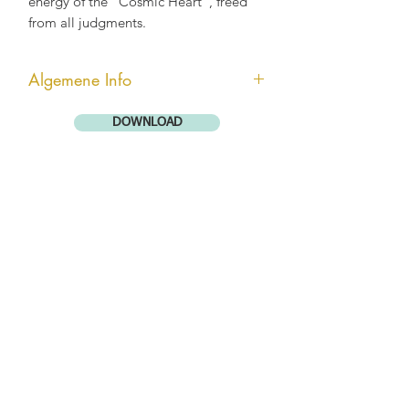
energy of the “Cosmic Heart”, freed
from all judgments.
Algemene Info
Andara kristallen zijn enorm krachtig
DOWNLOAD
en hebben een recentelijk gemeten
Boviswaarde (= levensenergie) door
Dineke Jongepier van DJR-Advies, van
vaak vele miljoenen eenheden. Ze
kunnen andere kristallen opladen,
maar vooral ook mensen, dieren,
planten, water. Ze hoeven bijna niet
schoongemaakt te worden, wil je dat
doen, doe het onder koud stromend
water en leg ze een uurtje in de
zon. Meer informatie over Andara
kristallen kun je lezen bij “leren over
andara’s”.