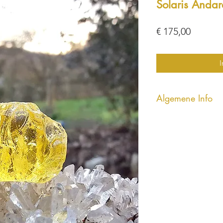
Solaris Anda
Prijs
€ 175,00
I
Algemene Info
Andara kristallen z
recentelijk gemeten
door Dineke Jongep
vele miljoenen eenh
opladen, maar voora
water. Ze hoeven bi
worden, wil je dat 
stromend water en l
informatie over Andar
“leren over andara’s