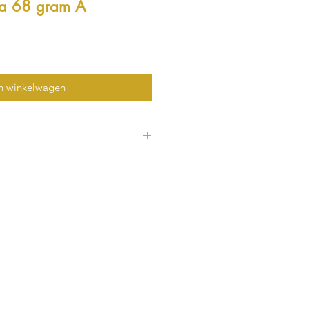
ra 68 gram A
n winkelwagen
ijn enorm krachtig en hebben een
 Boviswaarde (= levensenergie)
ier van DJR-Advies, van vaak
eden. Ze kunnen andere kristallen
l ook mensen, dieren, planten,
jna niet schoongemaakt te
doen, doe het onder koud
eg ze een uurtje in de zon. Meer
a kristallen kun je lezen bij
”.