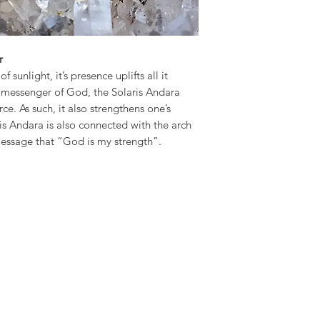
r
 sunlight, it’s presence uplifts all it
 messenger of God, the Solaris Andara
ce. As such, it also strengthens one’s
ris Andara is also connected with the arch
essage that “God is my strength”.
Subscribe Form